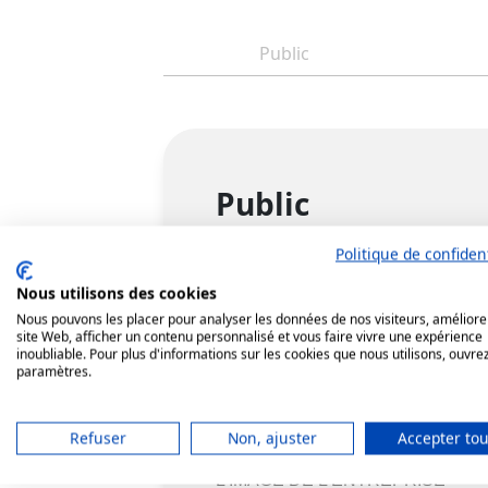
Public
Public
PUBLIC
:
Cette formation s’adre
Politique de confident
Nous utilisons des cookies
Pré-requis
Nous pouvons les placer pour analyser les données de nos visiteurs, améliore
site Web, afficher un contenu personnalisé et vous faire vivre une expérience
inoubliable. Pour plus d'informations sur les cookies que nous utilisons, ouvrez
paramètres.
PRÉ
REQUIS :
PRÉSENTIEL
:
Auc
VISIO :
Connexion internet et P
Refuser
Non, ajuster
Accepter tou
UN ÉCOLABEL POUR UNE MEI
L’IMAGE DE L’ENTREPRISE