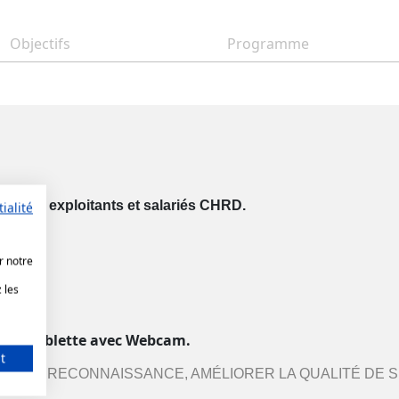
Objectifs
Programme
sse aux exploitants et salariés CHRD.
ialité
r notre
 les
un
C ou tablette avec Webcam.
t
LLEURE RECONNAISSANCE,
AMÉLIORER LA QUALITÉ DE S