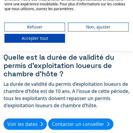
d’hôte en restaurant, mon permis
vivre une expérience inoubliable. Pour plus d'informations sur les cookies
que nous utilisons, ouvrez les paramètres.
d’exploitation loueurs de chambre
d’hôte suffit ?
Refuser
Non, ajuster
Non, si je décide de changer mon activité en par
exemple un restaurant je devrais passer un
permis
Accepter tout
d’exploitation initial
.
Quelle est la durée de validité du
permis d'exploitation loueurs de
chambre d’hôte ?
La durée de validité du permis d’exploitation loueurs de
chambre d’hôte est de 10 ans. A l'issue de cette période,
tous les exploitants doivent repasser un permis
d'exploitation loueurs de chambre d’hôte.
Voir les dates
Contacter un conseiller