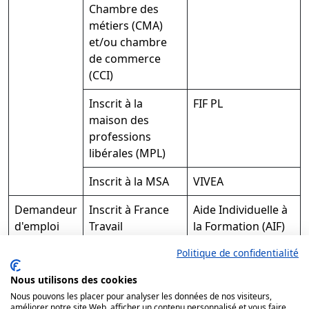
Chambre des
métiers (CMA)
et/ou chambre
de commerce
(CCI)
Inscrit à la
FIF PL
maison des
professions
libérales (MPL)
Inscrit à la MSA
VIVEA
Demandeur
Inscrit à France
Aide Individuelle à
d'emploi
Travail
la Formation (AIF)
Politique de confidentialité
Contacter un conseiller
Nous utilisons des cookies
Est-ce que si je transforme ma table
Nous pouvons les placer pour analyser les données de nos visiteurs,
améliorer notre site Web, afficher un contenu personnalisé et vous faire