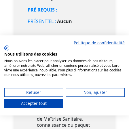
PRÉ REQUIS :
PRÉSENTIEL :
Aucun
Objectifs
Politique de confidentialité
À L’ISSUE DE CETTE FORMATION,
Nous utilisons des cookies
les participants seront capables
Nous pouvons les placer pour analyser les données de nos visiteurs,
de :
améliorer notre site Web, afficher un contenu personnalisé et vous faire
vivre une expérience inoubliable. Pour plus d'informations sur les cookies
que nous utilisons, ouvrez les paramètres.
Identifier
les grands
principes de la
réglementation
en relation
Refuser
Non, ajuster
avec la restauration
commerciale : responsabilité
Accepter tout
des opérateurs, obligations
de résultat, contenu du Plan
de Maîtrise Sanitaire,
connaissance du paquet