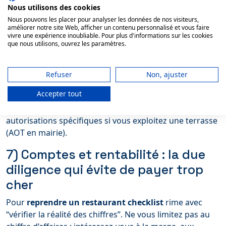
conditions de renouvellement.
Nous utilisons des cookies
Loyer, indexation, charges récupérables, taxe
Nous pouvons les placer pour analyser les données de nos visiteurs,
foncière, travaux.
améliorer notre site Web, afficher un contenu personnalisé et vous faire
vivre une expérience inoubliable. Pour plus d'informations sur les cookies
Clause de solidarité, dépôt de garantie, clause
que nous utilisons, ouvrez les paramètres.
résolutoire.
Conditions de cession du bail et agrément du
Refuser
Non, ajuster
bailleur.
Accepter tout
Pensez aussi aux contraintes locales : copropriété
(bruits, extraction, terrasse), règlement intérieur,
autorisations spécifiques si vous exploitez une terrasse
(AOT en mairie).
7) Comptes et rentabilité : la due
diligence qui évite de payer trop
cher
Pour
reprendre un restaurant checklist
rime avec
“vérifier la réalité des chiffres”. Ne vous limitez pas au