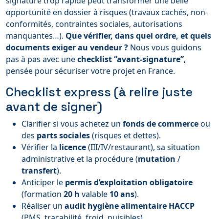
signature trop rapide peut transformer une belle
opportunité en dossier à risques (travaux cachés, non-
conformités, contraintes sociales, autorisations
manquantes…).
Que vérifier, dans quel ordre, et quels
documents exiger au vendeur ?
Nous vous guidons
pas à pas avec une
checklist “avant-signature”
,
pensée pour sécuriser votre projet en France.
Checklist express (à relire juste
avant de signer)
Clarifier si vous achetez un
fonds de commerce
ou
des
parts sociales
(risques et dettes).
Vérifier la
licence
(III/IV/restaurant), sa situation
administrative et la procédure (
mutation
/
transfert
).
Anticiper le
permis d’exploitation obligatoire
(formation
20 h
valable
10 ans
).
Réaliser un
audit hygiène alimentaire HACCP
(PMS, traçabilité, froid, nuisibles).